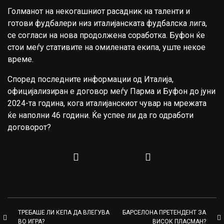
Голманот на некогашниот расадник на таленти и
готови фудбалери низ италијанската фудбалска лига,
се согласи на нова продолжена соработка. Буфон ќе
стои меѓу стативите на омилената екипа, уште некое
време.
Според последните информации од Италија,
официјализиран е договор меѓу Парма и Буфон до јуни
2024-та година, кога италијанскиот чувар на мрежата
ќе наполни 46 години. Ќе успее ли да го одработи
договорот?
ТРЕБАШЕ ЛИ КЕПА ДА ВЛЕГУВА
БАРСЕЛОНА ПРЕТЕНДЕНТ ЗА
ВО ИГРА?
ВИСОК ПЛАСМАН?