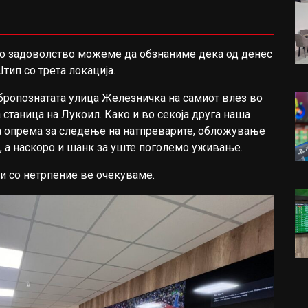
мо задоволство можеме да обзнаниме дека од денес
тип со трета локација.
обропознатата улица Железничка на самиот влез во
 станица на Лукоил. Како и во секоја друга наша
на опрема за следење на натпреварите, обложување
р, а наскоро и шанк за уште поголемо уживање.
и со нетрпение ве очекуваме.