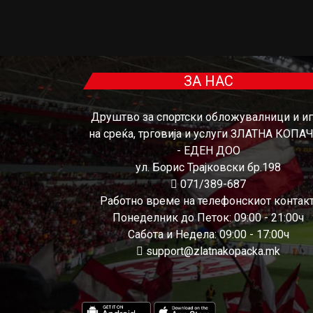
ЗА НАС
Друштво за спортски обложувалници и и
на среќа, трговија и услуги ЗЛАТНА КОПА
- ЕДЕН ДОО
ул. Борис Трајковски бр.198
071/389-687
Работно време на телефонскиот контакт
Понеделник до Петок: 09:00 - 21:00ч
Сабота и Недела: 09:00 - 17:00ч
support@zlatnakopacka.mk