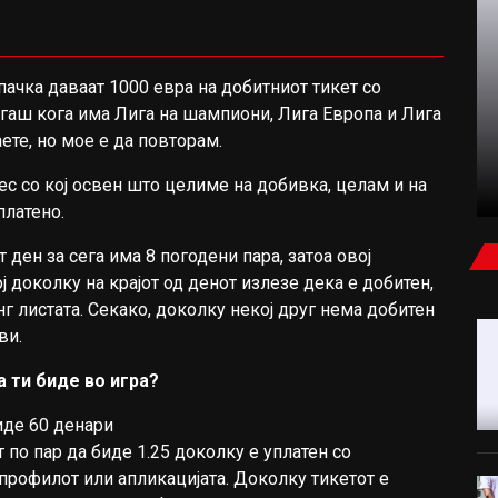
пачка даваат 1000 евра на добитниот тикет со
ФУДБАЛ
гаш кога има Лига на шампиони, Лига Европа и Лига
ете, но мое е да повторам.
ЧАЛХАНОГЛУ ПРЕСАДИ КОСА, МОДРИЌ
ПРОВЕРИ КОЛКУ Е ПОРАСНАТА (ВИДЕО)
ес со кој освен што целиме на добивка, целам и на
платено.
ден за сега има 8 погодени пара, затоа овој
 доколку на крајот од денот излезе дека е добитен,
г листата. Секако, доколку некој друг нема добитен
ви.
а ти биде во игра?
иде 60 денари
о пар да биде 1.25 доколку е уплатен со
рофилот или апликацијата. Доколку тикетот е