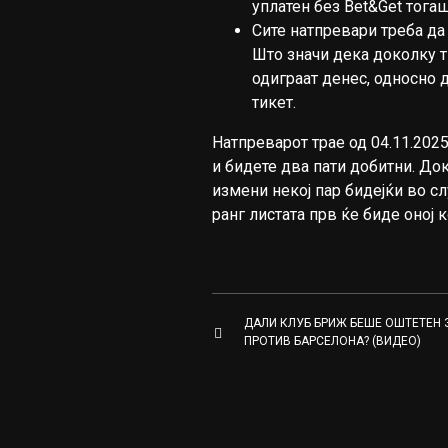
уплатен без Bet&Get тога
Сите натпревари треба да 
Што значи дека доколку ти
одиграат денес, односно 
тикет.
Натпреварот трае од 04.11.2025 
и бидете два пати добитни. Док
измени некој пар бидејќи во сл
ранг листата прв ќе биде оној к
ДАЛИ КЛУБ БРИЖ БЕШЕ ОШТЕТЕН 
ПРОТИВ БАРСЕЛОНА? (ВИДЕО)