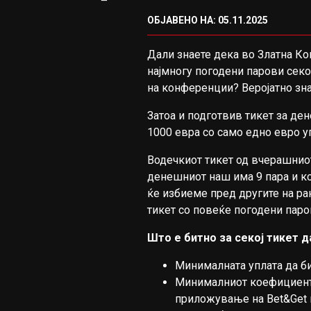
ОБЈАВЕНО НА: 05.11.2025
Дали знаете дека во Златна Ко
најмногу погодени парови секо
на конференции? Веројатно зна
Затоа и подготвив тикет за ден
1000 евра со само едно евро у
Водечкиот тикет од вчерашниот 
денешниот наш има 9 пара и кој
ќе избиеме пред другите на ран
тикет со повеќе погодени паро
Што е битно за секој тикет д
Минималната уплата да б
Минималниот коефициент п
приложување на Bet&Get п