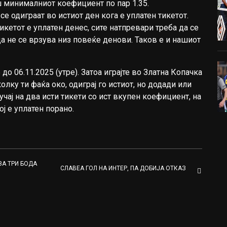
ш минималниот коефициент по пар 1.35.
се одиграат во истиот ден кога е уплатен тикетот.
кетот е уплатен денес, сите натпревари треба да се
да не се врзува низ повеќе денови. Таков е и нашиот
до 06.11.2025 (утре). Затоа играјте во Златна Копачка
олку ти фаќа око, одиграј го истиот, но додади или
учај на два исти тикети со ист вкупен коефициент, на
ој е уплатен порано.
ЗА ТРИ БОДА
СЛАВЕА ГОЛ НА ИНТЕР, ПА ДОБИЈА ОТКАЗ