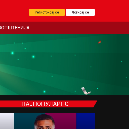
Регистрирај се
Логирај се
ООПШТЕНИЈА
НАЈПОПУЛАРНО