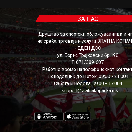
ЗА НАС
Друштво за спортски обложувалници и и
на среќа, трговија и услуги ЗЛАТНА КОПА
- ЕДЕН ДОО
ул. Борис Трајковски бр.198
071/389-687
Работно време на телефонскиот контакт
Понеделник до Петок: 09:00 - 21:00ч
Сабота и Недела: 09:00 - 17:00ч
support@zlatnakopacka.mk