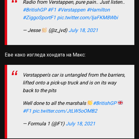
Radio from Verstappen, pure pain.. Just listen..
#BritishGP
#F1
#Verstappen
#Hamilton
#ZiggoSportF1
pic.twitter.com/IjaFKM8Wbi
— Jesse
(@z_jvd)
July 18, 2021
Еве како изгледа хондата на Макс:
Verstappen's car is untangled from the barriers,
lifted onto a pick-up truck and is on its way
back to the pits
Well done to all the marshals
#BritishGP
#F1
pic.twitter.com/JtLW5oOMB2
— Formula 1 (@F1)
July 18, 2021