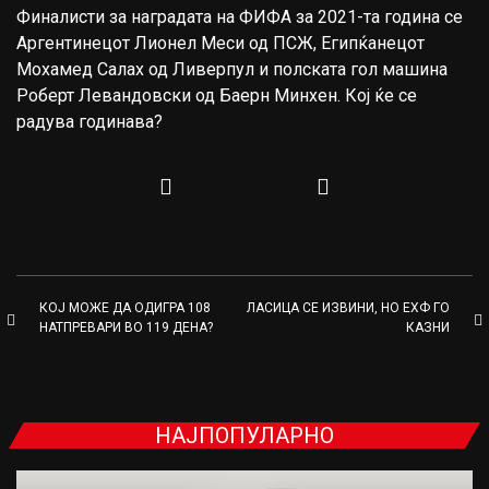
Финалисти за наградата на ФИФА за 2021-та година се
Аргентинецот Лионел Меси од ПСЖ, Египќанецот
Мохамед Салах од Ливерпул и полската гол машина
Роберт Левандовски од Баерн Минхен. Кој ќе се
радува годинава?
КОЈ МОЖЕ ДА ОДИГРА 108
ЛАСИЦА СЕ ИЗВИНИ, НО ЕХФ ГО
НАТПРЕВАРИ ВО 119 ДЕНА?
КАЗНИ
НАЈПОПУЛАРНО