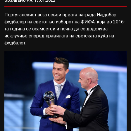
ОБЈАВЕНО НА: 17.01.2022
Португалскиот ас ја освои првата награда Најдобар
фудбалер на светот во изборот на ФИФА, која во 2016-
та година се осамостои и почна да се доделува
исклучиво според правилата на светската куќа на
фудбалот.