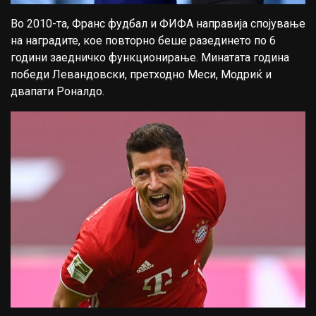
Во 2010-та, Франс фудбал и ФИФА направија спојување
на наградите, кое повторно беше разединето по 6
години заедничко функционирање. Минатата година
победи Левандовски, претходно Меси, Модриќ и
двапати Роналдо.