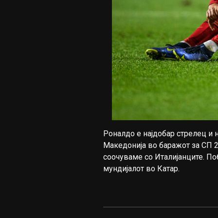
Роналдо е најдобар стрелец и н
Македонија во баражот за СП 20
соочуваме со Италијанците. По
мундијалот во Катар.