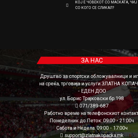
КОЈ Е ЧОВЕКОТ СО МАСКАТА, ЧИЈ
СО КОГО СЕ СЛИКАЛ?
ЗА НАС
Друштво за спортски обложувалници и и
на среќа, трговија и услуги ЗЛАТНА КОПА
- ЕДЕН ДОО
ул. Борис Трајковски бр.198
071/389-687
Работно време на телефонскиот контакт
Понеделник до Петок: 09:00 - 21:00ч
Сабота и Недела: 09:00 - 17:00ч
support@zlatnakopacka.mk