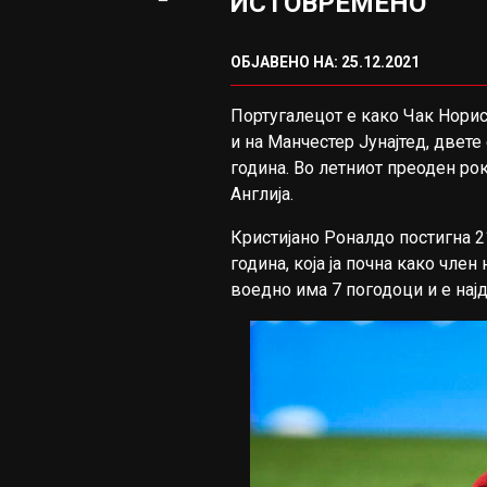
ИСТОВРЕМЕНО
ОБЈАВЕНО НА: 25.12.2021
Португалецот е како Чак Норис.
и на Манчестер Јунајтед, двете
година. Во летниот преоден рок
Англија.
Кристијано Роналдо постигна 21
година, која ја почна како член
воедно има 7 погодоци и е најд