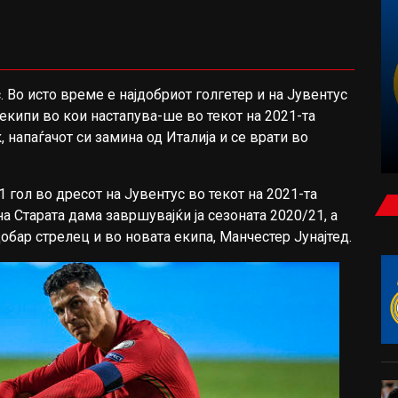
ФУДБАЛ
 Во исто време е најдобриот голгетер и на Јувентус
 екипи во кои настапува-ше во текот на 2021-та
НЕМИРНА НОЌ ВО ЗАГРЕБ: МАСОВНА
, напаѓачот си замина од Италија и се врати во
ТЕПАЧКА НА БЕД БЛУ БОЈС И ТОРЦИДА
 гол во дресот на Јувентус во текот на 2021-та
 на Старата дама завршувајќи ја сезоната 2020/21, а
обар стрелец и во новата екипа, Манчестер Јунајтед.