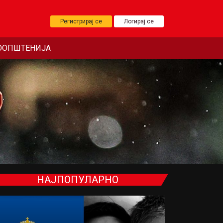
Регистрирај се
Логирај се
ООПШТЕНИЈА
НАЈПОПУЛАРНО