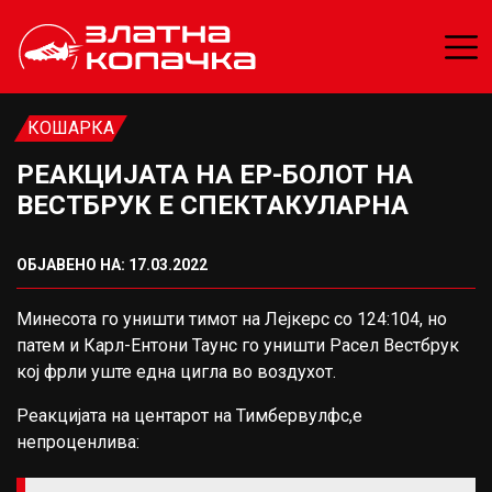
КОШАРКА
РЕАКЦИЈАТА НА ЕР-БОЛОТ НА
ВЕСТБРУК Е СПЕКТАКУЛАРНА
ОБЈАВЕНО НА: 17.03.2022
Минесота го уништи тимот на Лејкерс со 124:104, но
патем и Карл-Ентони Таунс го уништи Расел Вестбрук
кој фрли уште една цигла во воздухот.
Реакцијата на центарот на Тимбервулфс,е
непроценлива: