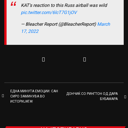
KAT's reaction to this Russ airball was wild
pic.twitter.com/6lcT7G1jOV
— Bleacher Report (@BleacherReport)
March
17, 2022
ЕДНА МИНУТА ЕМОЦИИ: САН
ДОНЧИЌ СО РИНГТОН ОД ДАРА
СИРО ЗАМИНУВА ВО
БУБАМАРА
ИСТОРИЈАТА!