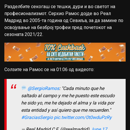
Разделбите секогаш се тешки, дури и во светот на
професионализмот. Серхио Рамос дојде во Реал
Мадрид во 2005-та година од Севиља, за да замине по
освојување на безброј трофеи пред почетокот на
сезоната 2021/22.
Солзите на Рамос се на 01:06 од видеото:
@SergioRamos
: ''Cada minuto que he
saltado al campo y me he puesto este escudo
he sido yo, me he dejado el alma y la vida por
esta entidad y así quiero que me recuerden.''
#GraciasSergio
pic.twitter.com/0t0wduPzRy
— Real Madrid C.F. (@realmadrid)
June 17,