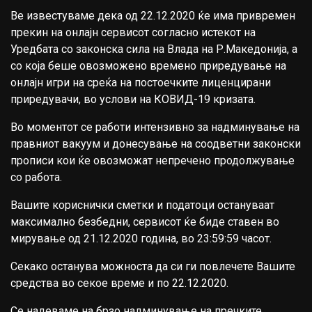
Ве известуваме дека од 22.12.2020 ќе има привремен
прекин на онлајн сервисот согласно истекот на
Уредбата со законска сила на Влада на Р.Македонија, а
со која беше овозможено времено приредување на
онлајн игри на среќа на постоечките лиценцирани
приредувачи, во услови на КОВИД-19 кризата.
Во моментот се работи интензивно за надминување на
правниот вакуум и донесување на соодветни законски
прописи кои ќе овозможат непречено продолжување
со работа.
Вашите кориснички сметки и податоци остануваат
максимално безбедни, сервисот ќе биде ставен во
мирување од 21.12.2020 година, во 23:59:59 часот.
Секако останува можноста да си ги повлечете Вашите
средства во секое време и по 22.12.2020.
Се надеваме на брзо надминување на пречките.