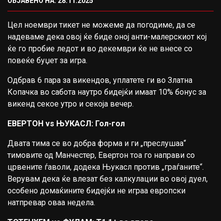
ОБЈАВЕНО НА: 28.11.2025
Цел ноември тикет не можеме да погодиме, да се
надеваме дека овој ќе биде оној анти-малерскиот кој
ќе го пробие ледот и во декември ќе не внесе со
повеќе буџет за игра.
Одбрав 6 пара за викендов, уплатете ги во Златна
Копачка во сабота наутро бидејќи имаат 10% бонус за
викенд секое утро и секоја вечер.
ЕВЕРТОН vs ЊУКАСЛ: Гол-гол
Двата тима се во добра форма и ги „преслушаа“
тимовите од Манчестер, Евертон тоа го направи со
црвените ѓаволи, додека Њукасл против „граѓаните“.
Верувам дека ќе влезат без калкулации во овој дуел,
особено домаќините бидејќи не играа европски
натпревар оваа недела.