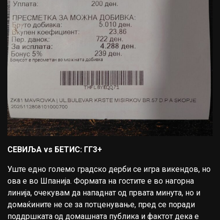
СЕВИЉА vs БЕТИС: ГГ3+
Уште едно големо градско дерби се игра викендов, но
ова е во Шпанија. Формата на гостите е во нагорна
линија, очекувам да нападнат од првата минута, но и
домаќините не се за потценување, пред се поради
поддршката од домашната публика и фактот дека е