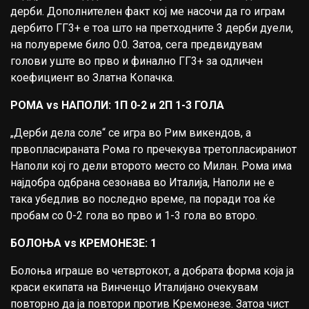
дерби. Дополнителен факт кој ме насочи да го играм
дербито ГГ3+ е тоа што на претходните 3 дерби дуели,
на полувреме било 0:0. Затоа, сега предвидувам
голови уште во прво и финално ГГ3+ за одличен
коефициент во Златна Копачка.
РОМА vs НАПОЛИ: 1П 0-2 и 2П 1-3 ГОЛА
„Дерби дела соле“ се игра во Рим викендов, а
првопласираната Рома го пречекува третопласираниот
Наполи кој го дели второто место со Милан. Рома има
најдобра одбрана сезонава во Италија, Наполи не е
така убедлив во последно време, па поради тоа ќе
пробам со 0-2 гола во прво и 1-3 гола во второ.
БОЛОЊА vs КРЕМОНЕЗЕ: 1
Болоња играше во четвртокот, а добрата форма која ја
краси екипата на Винченцо Италијано очекувам
повторно да ја повтори против Кремонезе. Затоа чист