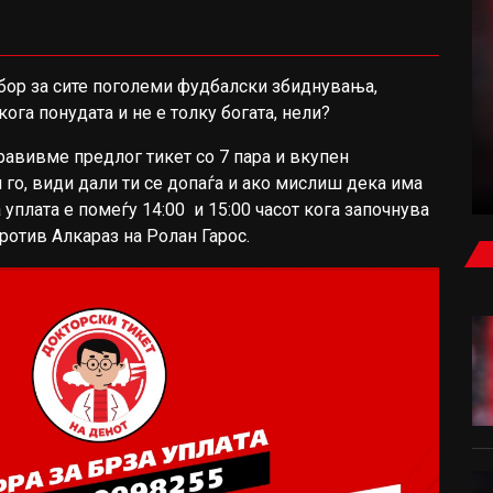
 збор за сите поголеми фудбалски збиднувања,
ФУДБАЛ
кога понудата и не е толку богата, нели?
ЕЛ КЛАСИКО ЗА РОДРИ: БАРСЕЛОНА ВЛЕЗЕ
правивме предлог тикет со 7 пара и вкупен
ВО ИГРА
 го, види дали ти се допаѓа и ако мислиш дека има
а уплата е помеѓу 14:00 и 15:00 часот кога започнува
отив Алкараз на Ролан Гарос.