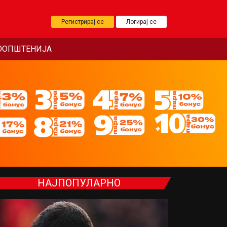
Регистрирај се
Логирај се
ООПШТЕНИЈА
НАЈПОПУЛАРНО