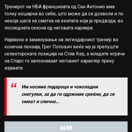
Тренерот на НБА франшизата од Сан Антонио има
толку кошарка во себе, што може да си дозволи и по
некоја шега на сметка на екипата која ја предводи, во
последната сезона од неговата кариера.
Најавено е заминување на легендарниот тренер во
конечна пензија, Грег Попович веќе му ја препушти
селекторската позиција на Стив Кер, а младите играчи
на Спарс го запознаваат неговиот карактер преку
изјавата:
Им носиме подароци и чоколадни
снегулки, за да ги одржиме среќни, да се
смеат и слично…