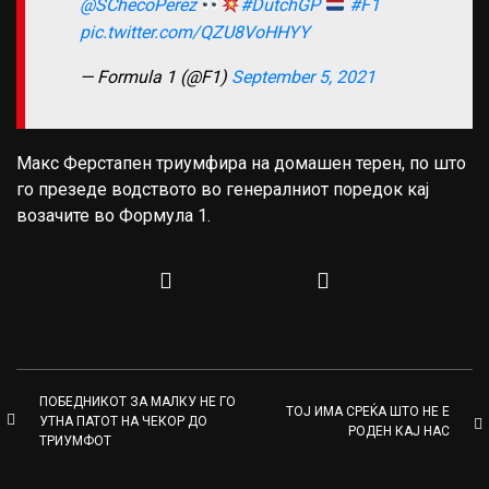
@SChecoPerez
#DutchGP
#F1
pic.twitter.com/QZU8VoHHYY
— Formula 1 (@F1)
September 5, 2021
Макс Ферстапен триумфира на домашен терен, по што
го презеде водството во генералниот поредок кај
возачите во Формула 1.
ПОБЕДНИКОТ ЗА МАЛКУ НЕ ГО
ТОЈ ИМА СРЕЌА ШТО НЕ Е
УТНА ПАТОТ НА ЧЕКОР ДО
РОДЕН КАЈ НАС
ТРИУМФОТ