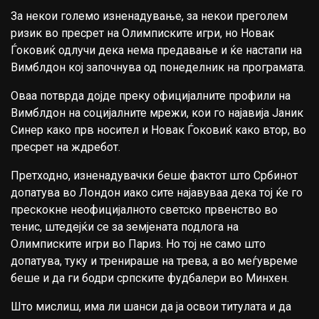
За некои големо изненадување, за некои преголем
ризик во пресрет на Олимписките игри, но Новак
Ѓоковиќ одлучи дека нема предавање и ќе настапи на
Вимблдон кој започнува од понеделник на програмата.
Оваа потврда дојде преку официјалните профили на
Вимблдон на социјалните мрежи, кои го најавија Јаник
Синер како прв носител и Новак Ѓоковиќ како втор, во
пресрет на ждребот.
Претходно, изненадувачки беше фактот што Србинот
допатува во Лондон иако сите најавуваа дека тој ќе го
прескокне неофицијалното светско првенство во
тенис, штедејќи се за земјената подлога на
Олимписките игри во Париз. Но тој не само што
допатува, туку и тренираше на трева, а во меѓувреме
беше и да ги бодри српските фудбалери во Минхен.
Што мислиш, има ли шанси да ја освои титулата и да