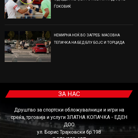
ЃОКОВИЌ
НЕМИРНА НОЌ ВО ЗАГРЕБ: МАСОВНА
ТЕПАЧКА НА БЕД БЛУ БОЈС И ТОРЦИДА
ЗА НАС
Друштво за спортски обложувалници и игри на
среќа, трговија и услуги ЗЛАТНА КОПАЧКА - ЕДЕН
ДОО
ул. Борис Трајковски бр.198