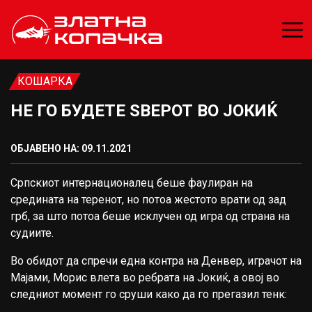
КОШАРКА
НЕ ГО БУДЕТЕ ЅВЕРОТ ВО ЈОКИЌ
ОБЈАВЕНО НА: 09.11.2021
Српскиот интернационалец беше фаулиран на
средината на теренот, но потоа жестото врати од зад
грб, за што потоа беше исклучен од игра од страна на
судиите.
Во обидот да спречи една контра на Денвер, играчот на
Мајами, Морис влета во ребрата на Јокиќ, а овој во
следниот момент го сруши како да го прегазил тенк: