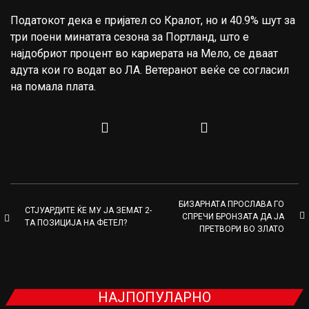
Податокот дека е пријател со Кралот, но и 40.9% шут за
три поени минатата сезона за Портланд, што е
најдобриот процент во кариерата на Мело, се дваат
адута кои го водат во ЛА. Ветеранот веќе се согласил
на помала плата.
БИЗАРНАТА ПРОСЛАВА ГО
СТЈУАРДИТЕ ЌЕ МУ ЈА ЗЕМАТ 2-
СПРЕЧИ БРОНЗАТА ДА ЈА
ТА ПОЗИЦИЈА НА ФЕТЕЛ?
ПРЕТВОРИ ВО ЗЛАТО
НАЈПОПУЛАРНО