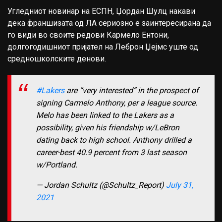
Угледниот новинар на ЕСПН, Џордан Шулц накави
дека франшизата од ЛА сериозно е заинтересирана да
го види во своите редови Кармело Ентони,
долгогодишниот пријател на Леброн Џејмс уште од
средношколските денови.
#Lakers
are “very interested” in the prospect of
signing Carmelo Anthony, per a league source.
Melo has been linked to the Lakers as a
possibility, given his friendship w/LeBron
dating back to high school. Anthony drilled a
career-best 40.9 percent from 3 last season
w/Portland.
— Jordan Schultz (@Schultz_Report)
July 31,
2021