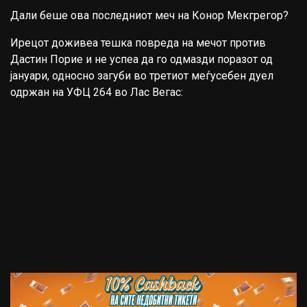
Дали беше ова последниот меч на Конор Мекгрегор?
Ирецот доживеа тешка повреда на мечот против
Дастин Порие и не успеа да го одмазди поразот од
јануари, односно загуби во третиот меѓусебен дуел
одржан на УФЦ 264 во Лас Вегас: