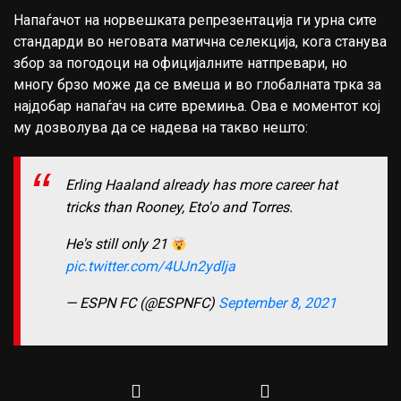
Напаѓачот на норвешката репрезентација ги урна сите
стандарди во неговата матична селекција, кога станува
збор за погодоци на официјалните натпревари, но
многу брзо може да се вмеша и во глобалната трка за
најдобар напаѓач на сите времиња. Ова е моментот кој
му дозволува да се надева на такво нешто:
Erling Haaland already has more career hat
tricks than Rooney, Eto'o and Torres.
He's still only 21
pic.twitter.com/4UJn2ydlja
— ESPN FC (@ESPNFC)
September 8, 2021