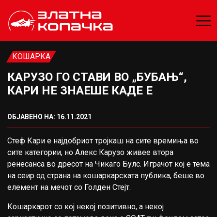
КОШАРКА
КАРУЗО ГО СТАВИ ВО „БУБАЊ“,
КАРИ НЕ ЗНАЕШЕ КАДЕ Е
ОБЈАВЕНО НА: 16.11.2021
Стеф Кари е најдобриот тројкаш на сите времиња во
сите категории, но Алекс Карузо живее втора
ренесанса во дресот на Чикаго Булс. Играчот кој е тема
на сеир од страна на кошаркарската публика, беше во
елемент на мечот со Голден Стејт.
Кошаркарот со кој некој позитивно, а некој