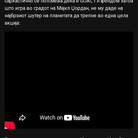
саркастично се потсмева дека е GOAT, т.н фендом затоа
што игра во градот на Мајкл Џордан, не му даде на
најбрзиот шутер на планетата да трепне во една цела
акција: