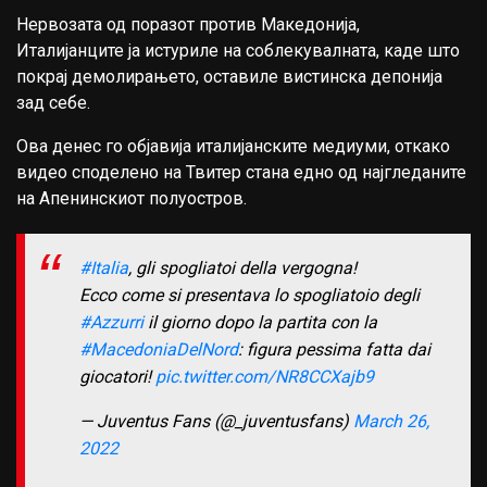
Нервозата од поразот против Македонија,
Италијанците ја истуриле на соблекувалната, каде што
покрај демолирањето, оставиле вистинска депонија
зад себе.
Ова денес го објавија италијанските медиуми, откако
видео споделено на Твитер стана едно од најгледаните
на Апенинскиот полуостров.
#Italia
, gli spogliatoi della vergogna!
Ecco come si presentava lo spogliatoio degli
#Azzurri
il giorno dopo la partita con la
#MacedoniaDelNord
: figura pessima fatta dai
giocatori!
pic.twitter.com/NR8CCXajb9
— Juventus Fans (@_juventusfans)
March 26,
2022