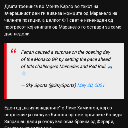
Двата тренинга во Монте Карло во текот на
вчерашниот ден ги вивнаа момците од Маранело на
челните позиции, а целиот Ф1 свет е изненаден од
прогресот кој екипата од Маранело го оствари за само
две недели.
Ferrari caused a surprise on the opening day
of the Monaco GP by setting the pace ahead
of title challengers Mercedes and Red Bull.
— Sky Sports (@SkySports)
May 20, 2021
Еден од „најизненадените“ е Луис Хамилтон, кој со
нетрпение ја очекува битката против црвените болиди.
Запрашан дали ја очекувал оваа брзина од Ферари,