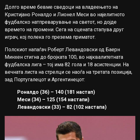
Долго време бевме сведоци на владеењето на
Кристијано Роналдо и Лионел Меси во најелитното
фудбалско натпреварување на светот, но дојде
времето на промени. Сега на сцената стапува друг
играч, кој полека го презема приматот.
Полскиот напаѓач Роберт Левандовски од Баерн
Минхен стигна до бројката 100, во најквалитетната
фудбалска лига – тој има 82 гола и 18 асистенции. На
вечната листа на стрелци се наоѓа на третата позиција,
зад Португалецот и Аргентинецот:
Роналдо (36) – 140 (181 настап)
Меси (34) – 125 (154 настапи)
Левандовски (33) – 82 (102 настапа)