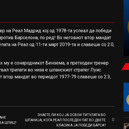
ФУДБАЛ
р на Реал Мадрид кој од 1978-та успеал да победи
против Барселона, по ред! Во неговиот втор мандат
НЕМИРНА НОЌ ВО ЗАГРЕБ: МАСОВНА
упата на Реал од 11-ти март 2019-та и славеше со 2:0,
ТЕПАЧКА НА БЕД БЛУ БОЈС И ТОРЦИДА
ех му е сонародникот Бензема, а претходен тренер
увал трипати во низа е шпанскиот стратег Луис
от втор мандат во периодот 1977-79 славеше со 2:3,
ЗНАЕТЕ ЛИ КОЈ ЈА ОСВОИ ТИТУЛАТА ВО
АНЕ
ШПАНИЈА, КОГА РЕАЛ ПОСЛЕДЕН ПАТ ВО ДВЕТЕ
ВА ШПИЦ?
КЛАСИКА ЈА ПОБЕДИ БАРСА?