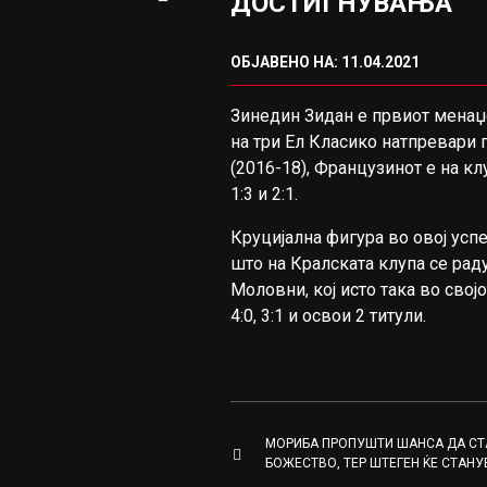
ДОСТИГНУВАЊА
ОБЈАВЕНО НА: 11.04.2021
Зинедин Зидан е првиот менаџе
на три Ел Класико натпревари 
(2016-18), Французинот е на кл
1:3 и 2:1.
Круцијална фигура во овој усп
што на Кралската клупа се рад
Моловни, кој исто така во свој
4:0, 3:1 и освои 2 титули.
МОРИБА ПРОПУШТИ ШАНСА ДА СТ
БОЖЕСТВО, ТЕР ШТЕГЕН ЌЕ СТАНУ