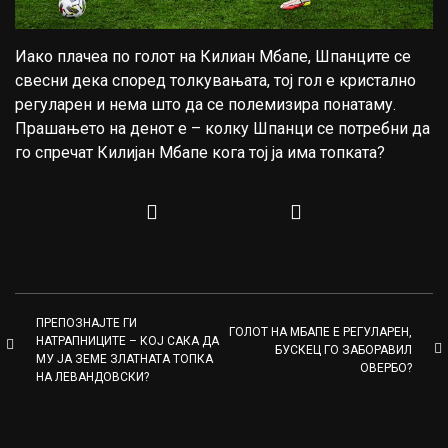
Иако плачеа по голот на Килиан Мбапе, Шпанците се
свесни дека според толкувањата, тој гол е кристално
регуларен и нема што да се полемизира понатаму.
Прашањето на денот е – колку Шпанци се потребни да
го спречат Килијан Мбапе кога тој ја има топката?
ПРЕПОЗНАЈТЕ ГИ
ГОЛОТ НА МБАПЕ Е РЕГУЛАРЕН,
НАТРАПНИЦИТЕ – КОЈ САКА ДА
БУСКЕЦ ГО ЗАБОРАВИЛ
МУ ЈА ЗЕМЕ ЗЛАТНАТА ТОПКА
ОВЕРБО?
НА ЛЕВАНДОВСКИ?