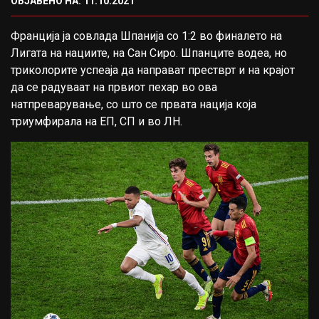
ОБЈАВЕНО НА: 11.10.2021
Франција ја совлада Шпанија со 1:2 во финалето на
Лигата на нациите, на Сан Сиро. Шпанците водеа, но
триколорите успеаја да направат престврт и на крајот
да се радуваат на првиот пехар во ова
натпреварување, со што се првата нација која
триумфирала на ЕП, СП и во ЛН.