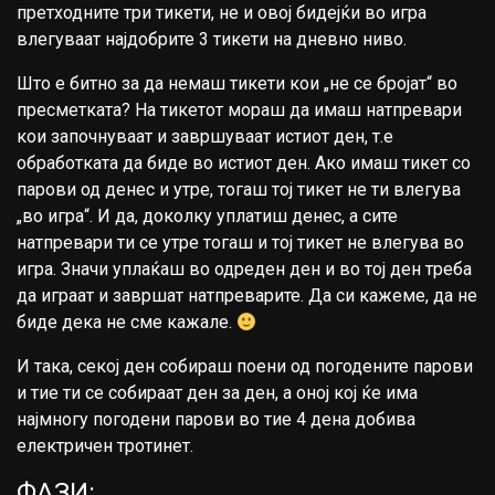
претходните три тикети, не и овој бидејќи во игра
влегуваат најдобрите 3 тикети на дневно ниво.
Што е битно за да немаш тикети кои „не се бројат“ во
пресметката? На тикетот мораш да имаш натпревари
кои започнуваат и завршуваат истиот ден, т.е
обработката да биде во истиот ден. Ако имаш тикет со
парови од денес и утре, тогаш тој тикет не ти влегува
„во игра“. И да, доколку уплатиш денес, а сите
натпревари ти се утре тогаш и тој тикет не влегува во
игра. Значи уплаќаш во одреден ден и во тој ден треба
да играат и завршат натпреварите. Да си кажеме, да не
биде дека не сме кажале.
И така, секој ден собираш поени од погодените парови
и тие ти се собираат ден за ден, а оној кој ќе има
најмногу погодени парови во тие 4 дена добива
електричен тротинет.
ФАЗИ: