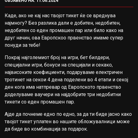
ОБЈАВЕНО НА: 11.06.2024
Каде, ако не кај нас твојот тикет ќе се вреднува
најмногу? Без разлика дали е добитен, недобитен,
недобитен со еден промашен пар или било како на
друг начин, ова Европскоо првенство имаме супер
понуди за тебе!
Покрај најголемиот број на игри, бет билдери,
специјални игри, бонуси на специјали и секако,
највисоките коефициенти, подаруваме електричен
тротинет на секои 4 дена поделени во 4 етапи и секој
ден кога има натпревар од Европското првенство
доделуваме ваучери на најдобрите три недобитни
тикети со еден промашен пар.
Ајде да почнеме едно по едно, за да ти биде јасно како
твојот тикет уплатен во нашите обложувалници може
да биде во комбинација за подарок.