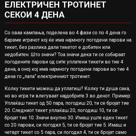
ЕЛЕКТРИЧЕН ТРОТИНЕТ
СЕКОИ 4 ДЕНА
Со оваа кампања, поделена во 4 фази со по 4 дена го
бараме играчот кој ќе има најмногу погодени парови на
тикет, без разлика дали тикетот е добитен или
недобитен. Што значи? Тоа значи дека ти се собираат
погодените парови од сите уплатени тикети во тие 4
дена, а оној кој има најмногу погодени парови во тие 4
дена го „лапа“ електричниот тротинет.
Колку тикети можеш да уплатиш? Колку ти душа сака,
но во игра ти влегуваат најдобрите 3 во денот. Пример:
Уплаќаш тикет од 50 пара, погодиш 20, ти се бројат тие
20. Следниот тикет уплаќаш 20, погодиш 10, ти се
бројат тие 10. Значи вкупно 30. Имаш уште еден тикет
со 20 парови, си погодил 5, ти се бројат тие 5. Имаш и
четврт тикет со 5 пара, си погодил 4, ти се бројат само