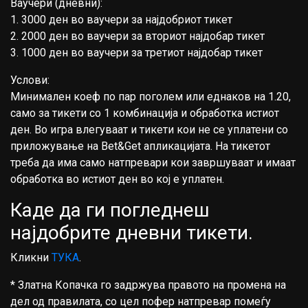
Ваучери (дневни):
1. 3000 ден во ваучери за најдобриот тикет
2. 2000 ден во ваучери за вториот најдобар тикет
3. 1000 ден во ваучери за третиот најдобар тикет
Услови:
Минимален коеф по пар поголем или еднаков на 1.20,
само за тикети со 1 комбинација и обработка истиот
ден. Во игра влегуваат и тикети кои не се уплатени со
приложување на Bet&Get апликацијата. На тикетот
треба да има само натпревари кои завршуваат и имаат
обработка во истиот ден во кој е уплатен.
Каде да ги погледнеш
најдобрите дневни тикети.
Кликни
ТУКА
.
* Златна Копачка го задржува правото на промена на
дел од правилата, со цел пофер натпревар помеѓу