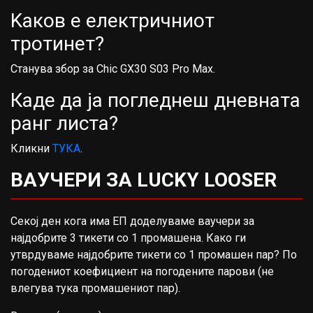
Kаков е електричниот
тротинет?
Станува збор за Chic GX30 S03 Pro Max.
Каде да ја погледнеш дневната
ранг листа?
Кликни
ТУКА
.
ВАУЧЕРИ ЗА LUCKY LOOSER
Секој ден кога има ЕП доделуваме ваучери за
најдобрите 3 тикети со 1 промашена. Како ги
утврдуваме најдобрите тикети со 1 промашен пар? По
погодениот коефициент на погодените парови (не
влегува тука промашениот пар).