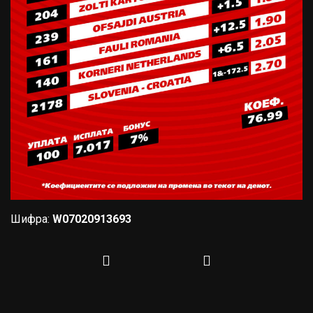
Шифра:
W07020913693