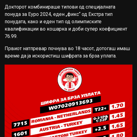
Докторот комбинираше типови од специјалната
понуда за Еуро 2024, еден „фикс“ од Екстра тип
понудата, како и еден тип од олимписките
квалификации во кошарка и доби супер коефициент
76.99.
Првиот натпревар почнува во 18 часот, дотогаш имаш
време да ја искористиш шифрата за брза уплата.