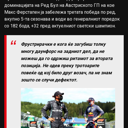
доминацијата на Ред Бул на Австриското ГП на кое
Мaкс Ферстапен ја забележа третата победа по ред,
вкупно 5-та сезонава и води во генералниот поредок
со 182 бода, +32 пред актуелниот светски шампион.
Фрустрирачки е кога ќе загубиш толку
многу даунфорс на задниот дел, да не
можеш да го одржиш ритамот за втората
позиција. Не одев преку тротоарите
повеќе од кој било друг возач, па не знам
зошто се случи дефектот.