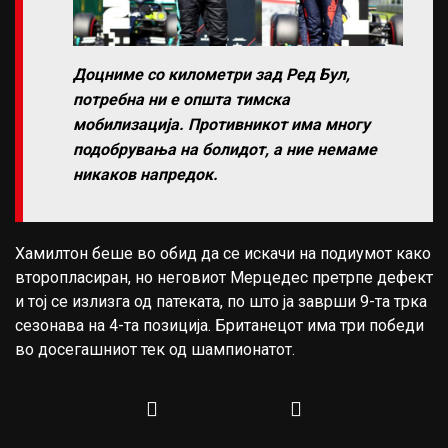
Доцниме со километри зад Ред Бул,
потребна ни е општа тимска
мобилизација. Противникот има многу
подобрувања на болидот, а ние немаме
никаков напредок.
Хамилтон беше во обид да се искачи на подиумот како
второпласиран, но неговиот Мерцедес претрпе дефект
и тој се излизга од патеката, по што ја заврши 9-та трка
сезонава на 4-та позиција. Британецот има три победи
во досегашниот тек од шампионатот.