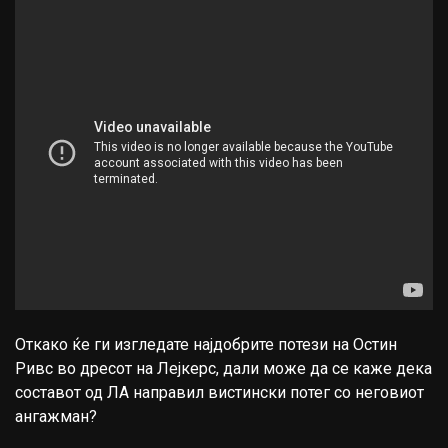
Откако ќе ги изгледате најдобрите потези на Остин
Ривс во дресот на Лејкерс, дали може да се каже дека
составот од ЛА направил вистински потег со неговиот
ангажман?