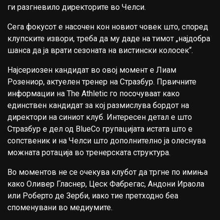
ги разгневило директорите во Челси.
Сега фокусот е насочен кон новиот човек што, според
клупските извори, треба да му даде на тимот „најдобра
шанса да ја врати сезоната на вистински колосек“.
Најсериозен кандидат во овој момент е Лиам
Розениор, актуелен тренер на Стразбур. Првичните
информации на The Athletic го посочуваат како
единствен кандидат за кој размислува бордот на
директори на синиот клуб. Интересен детал е што
Стразбур е дел од BlueCo групацијата истата што е
сопственик и на Челси што дополнително ја олеснува
можната ротација во тренерската структура.
Во моментов не се очекува клубот да тргне по имиња
како Оливер Гласнер, Цеск Фабрегас, Андони Ираола
или Роберто де Зерби, иако тие претходно беа
споменувани во медиумите.