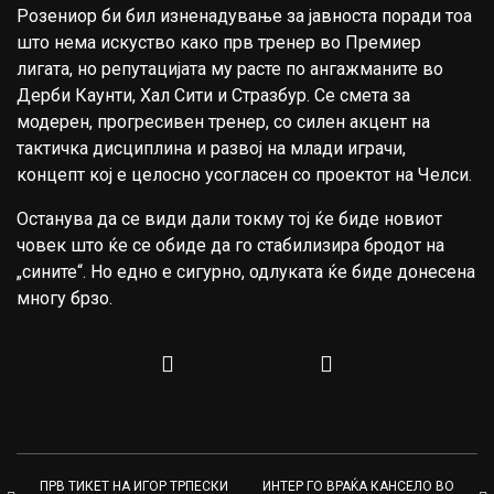
Розениор би бил изненадување за јавноста поради тоа
што нема искуство како прв тренер во Премиер
лигата, но репутацијата му расте по ангажманите во
Дерби Каунти, Хал Сити и Стразбур. Се смета за
модерен, прогресивен тренер, со силен акцент на
тактичка дисциплина и развој на млади играчи,
концепт кој е целосно усогласен со проектот на Челси.
Останува да се види дали токму тој ќе биде новиот
човек што ќе се обиде да го стабилизира бродот на
„сините“. Но едно е сигурно, одлуката ќе биде донесена
многу брзо.
ПРВ ТИКЕТ НА ИГОР ТРПЕСКИ
ИНТЕР ГО ВРАЌА КАНСЕЛО ВО