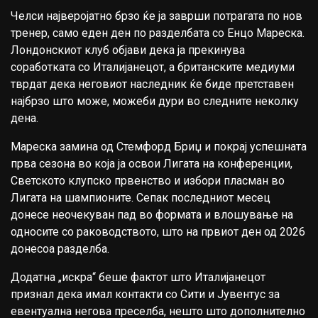
Челси најверојатно брзо ќе ја заврши потрагата по нов
тренер, само еден ден по разделбата со Енцо Мареска.
Лондонскиот клуб објави дека ја прекинува
соработката со Италијанецот, а британските медиуми
тврдат дека неговиот наследник ќе биде претставен
најбрзо што може, можеби дури во следните неколку
дена.
Мареска замина од Стемфорд Бриџ и покрај успешната
прва сезона во која ја освои Лигата на конференции,
Светското клупско првенство и избори пласман во
Лигата на шампионите. Сепак последниот месец
донесе неочекуван пад во формата и влошување на
односите со раководството, што на првиот ден од 2026
донесоа разделба.
Додатна „искра“ беше фактот што Италијанецот
признал дека имал контакти со Сити и Јувентус за
евентуална негова преселба, нешто што дополнително