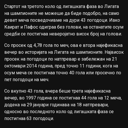
Стартот на третото коло од лигашката фаза во Лигата
на шампионите не можеше да биде подобро, на само
девет меча посведочивме на дури 43 погодоци. Иако
Каират и Пафос одиграа без голови, на останатите осум
средби се постигнаа неверојатно висок број на голови.
Со просек од 4,78 гола по меч, ова е втора најефикасна
вечер во историјата на Лигата на шампионите. Највисок
просек на погодоци по натпревар е забележан на 21
октомври 2014 година, пред точно 11 години, кога на
осум меча се постигнаа точно 40 гола или просечно по
пет погодоци на меч.
Со вкупно 43 гола, вчера беше трета најефикасна
вечер, во 1997 година се постигнаа 44 гола на 12 меча,
додека на 29 јануари годинава на 18 натпревари,
односно во последното коло од лигашката фаза се
постигнаа 63 погодоци.