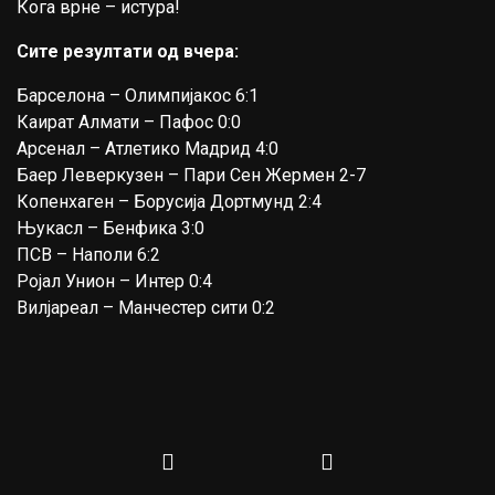
Кога врне – истура!
Сите резултати од вчера:
Барселона – Олимпијакос 6:1
Каират Алмати – Пафос 0:0
Арсенал – Атлетико Мадрид 4:0
Баер Леверкузен – Пари Сен Жермен 2-7
Копенхаген – Борусија Дортмунд 2:4
Њукасл – Бенфика 3:0
ПСВ – Наполи 6:2
Ројал Унион – Интер 0:4
Вилјареал – Манчестер сити 0:2