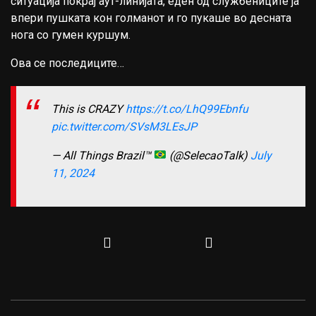
ситуација покрај аут-линијата, еден од службениците ја
впери пушката кон голманот и го пукаше во десната
нога со гумен куршум.
Ова се последиците…
This is CRAZY
https://t.co/LhQ99Ebnfu
pic.twitter.com/SVsM3LEsJP
— All Things Brazil™
(@SelecaoTalk)
July
11, 2024