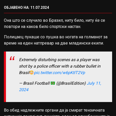
ОБЈАВЕНО НА: 11.07.2024
Она што се случило во Бразил, ниту било, ниту ќе се
повтори на каков било спортски настан.
Полицаец пукаше со пушка во ногата на голманот за
време на еден натпревар на две младински екипи.
Extremely disturbing scenes as a player was
shot by a police officer with a rubber bullet in
Brasil
pic.twitter.com/w6pKtlT2Vp
— Brasil Football
(@BrasilEdition)
July 11,
2024
Во обид надлежните органи да ја смират тензичната